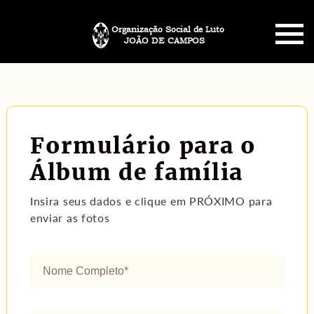
Organização Social de Luto
JOÃO DE CAMPOS
HOME
SOBRE NÓS
Formulário para o
PLANO FUNERÁRIO
Álbum de família
NECROLOGIA
Insira seus dados e clique em PRÓXIMO para
enviar as fotos
MEMORIAL PET
MENSAGENS
CONTATO