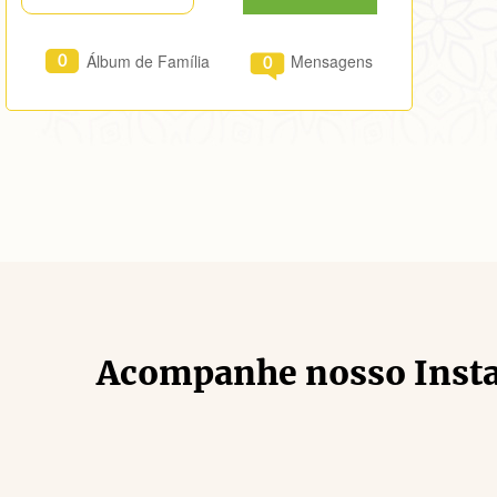
Álbum de Família
Mensagens
0
0
Acompanhe nosso Inst