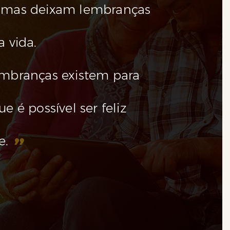
 mas deixam lembranças
pelo 
a vida.
embel
embranças existem para
coraç
e é possível ser feliz
”
e.