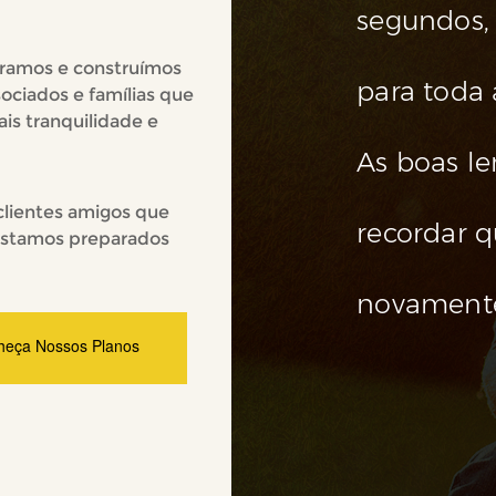
segundos,
oramos e construímos
para toda 
ociados e famílias que
is tranquilidade e
As boas l
lientes amigos que
recordar qu
estamos preparados
novament
heça Nossos Planos