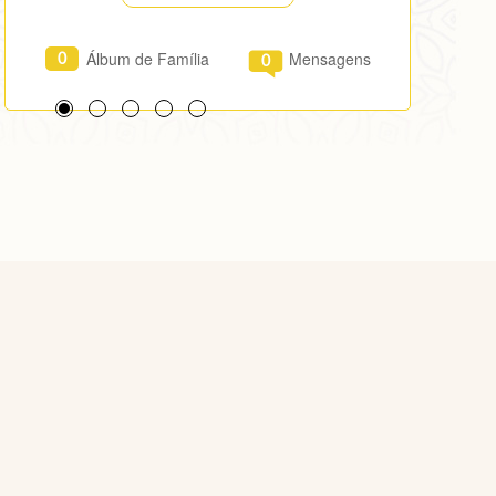
Álbum de Família
Mensagens
0
0