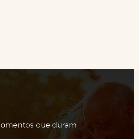
“
momentos que duram
Algum