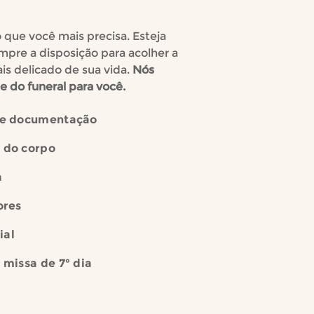
que você mais precisa. Esteja
mpre a disposição para acolher a
s delicado de sua vida.
Nós
 do funeral para você.
s e documentação
 do corpo
a
ores
ial
 missa de 7° dia