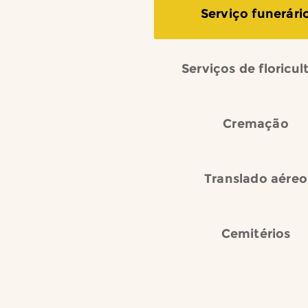
Serviço funerári
Serviços de floricul
Cremação
Translado aéreo
Cemitérios