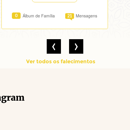
Álbum de Família
Mensagens
0
21
‹
›
Ver todos os falecimentos
agram