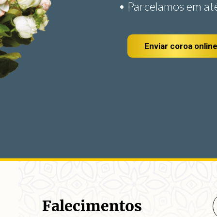
Individual, Casal ou Fam
Conhecer os Planos
Falecimentos