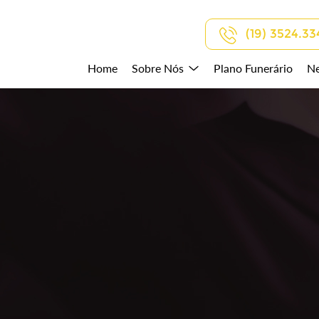
(19) 3524.33
Home
Sobre Nós
Plano Funerário
Ne