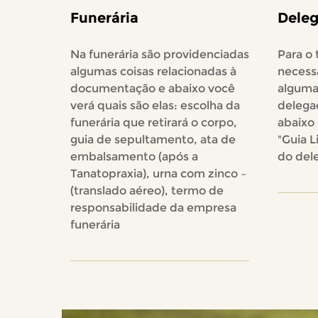
Funerária
Deleg
Na funerária são providenciadas
Para o 
algumas coisas relacionadas à
necess
documentação e abaixo você
alguma
verá quais são elas: escolha da
delegac
funerária que retirará o corpo,
abaixo 
guia de sepultamento, ata de
"Guia L
embalsamento (após a
do del
Tanatopraxia), urna com zinco –
(translado aéreo), termo de
responsabilidade da empresa
funerária