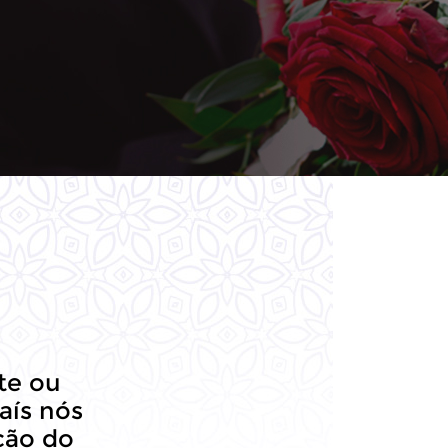
te ou
aís nós
ção do