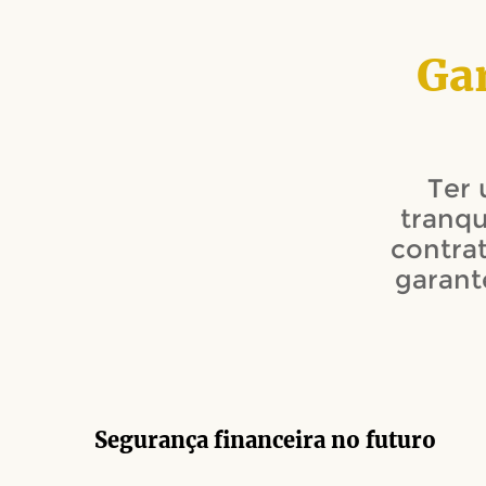
Gar
Ter 
tranq
contra
garant
Segurança financeira no futuro