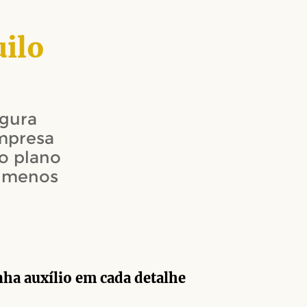
uilo
egura
mpresa
o plano
m menos
ha auxílio em cada detalhe