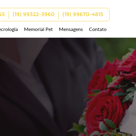
45
(19) 99322-3960
(19) 99670-4815
crologia
Memorial Pet
Mensagens
Contato