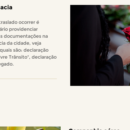
acia
traslado ocorrer é
ário providenciar
s documentações na
ia da cidade, veja
quais são: declaração
ivre Trânsito", declaração
egado.