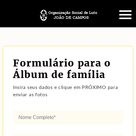
Organização Social de Luto
JOÃO DE CAMPOS
HOME
SOBRE NÓS
Formulário para o
PLANO FUNERÁRIO
Álbum de família
NECROLOGIA
Insira seus dados e clique em PRÓXIMO para
enviar as fotos
MEMORIAL PET
MENSAGENS
CONTATO