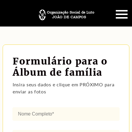
Organização Social de Luto
JOÃO DE CAMPOS
HOME
SOBRE NÓS
Formulário para o
PLANO FUNERÁRIO
Álbum de família
NECROLOGIA
Insira seus dados e clique em PRÓXIMO para
enviar as fotos
MEMORIAL PET
MENSAGENS
CONTATO