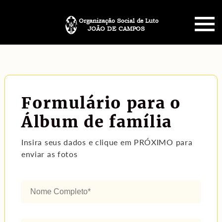
Organização Social de Luto
JOÃO DE CAMPOS
HOME
SOBRE NÓS
Formulário para o
PLANO FUNERÁRIO
Álbum de família
NECROLOGIA
Insira seus dados e clique em PRÓXIMO para
enviar as fotos
MEMORIAL PET
MENSAGENS
CONTATO