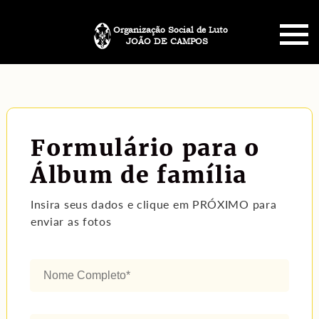
Organização Social de Luto
JOÃO DE CAMPOS
HOME
SOBRE NÓS
Formulário para o
PLANO FUNERÁRIO
Álbum de família
NECROLOGIA
Insira seus dados e clique em PRÓXIMO para
enviar as fotos
MEMORIAL PET
MENSAGENS
CONTATO