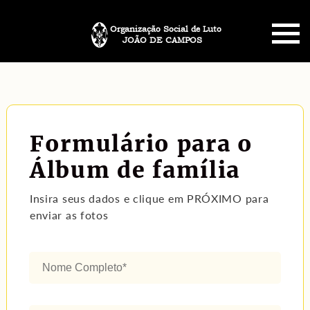
Organização Social de Luto
JOÃO DE CAMPOS
HOME
SOBRE NÓS
Formulário para o
PLANO FUNERÁRIO
Álbum de família
NECROLOGIA
Insira seus dados e clique em PRÓXIMO para
enviar as fotos
MEMORIAL PET
MENSAGENS
CONTATO