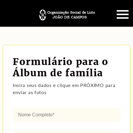
Organização Social de Luto
JOÃO DE CAMPOS
HOME
SOBRE NÓS
Formulário para o
PLANO FUNERÁRIO
Álbum de família
NECROLOGIA
Insira seus dados e clique em PRÓXIMO para
enviar as fotos
MEMORIAL PET
MENSAGENS
CONTATO