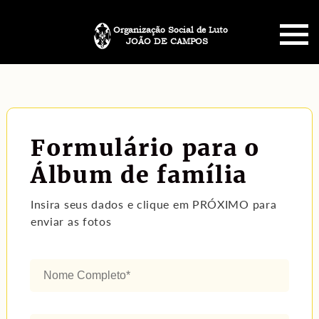
Organização Social de Luto
JOÃO DE CAMPOS
HOME
SOBRE NÓS
Formulário para o
PLANO FUNERÁRIO
Álbum de família
NECROLOGIA
Insira seus dados e clique em PRÓXIMO para
enviar as fotos
MEMORIAL PET
MENSAGENS
CONTATO