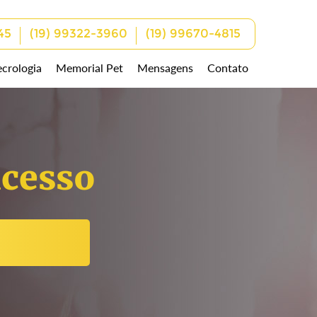
45
(19) 99322-3960
(19) 99670-4815
crologia
Memorial Pet
Mensagens
Contato
cesso