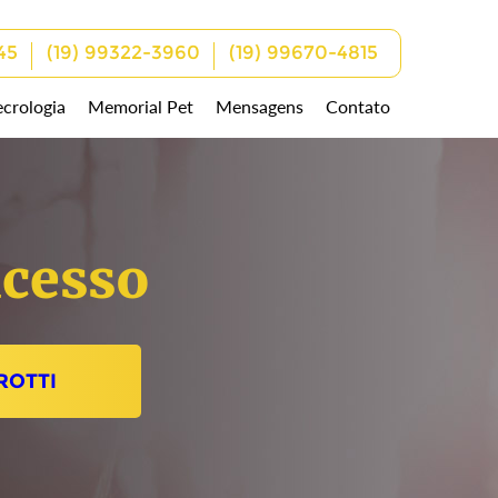
45
(19) 99322-3960
(19) 99670-4815
crologia
Memorial Pet
Mensagens
Contato
cesso
ROTTI