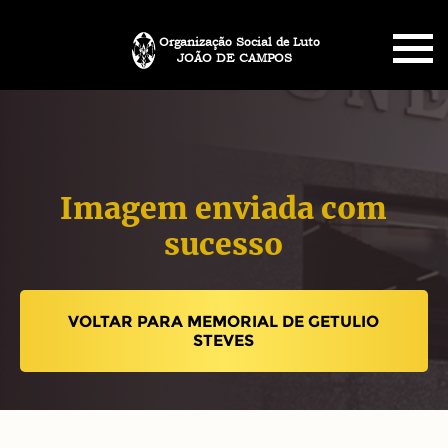
Organização Social de Luto
JOÃO DE CAMPOS
HOME
SOBRE NÓS
Imagem enviada com
PLANO FUNERÁRIO
sucesso
NECROLOGIA
VOLTAR PARA MEMORIAL DE GETULIO
MEMORIAL PET
STEVES
MENSAGENS
CONTATO