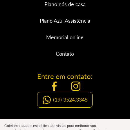
Plano nós de casa
Plano Azul Assistência
Memorial online
Contato
Entre em contato:
(19) 3524.3345
Organização Social de Luto
Coletamos dados estatísticos de visitas para melhorar sua