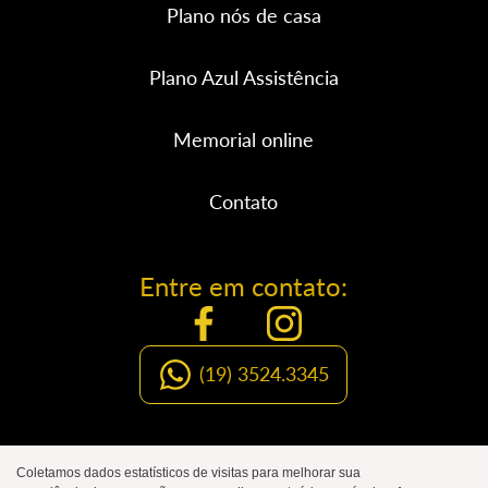
Plano nós de casa
Plano Azul Assistência
Memorial online
Contato
Entre em contato:
(19) 3524.3345
Organização Social de Luto
Coletamos dados estatísticos de visitas para melhorar sua