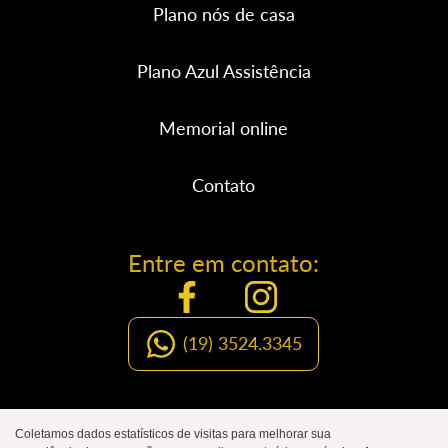
Plano nós de casa
Plano Azul Assistência
Memorial online
Contato
Entre em contato:
(19) 3524.3345
Organização Social de Luto
Coletamos dados estatísticos de visitas para melhorar sua