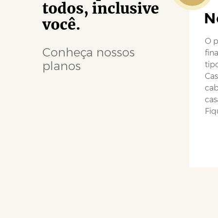
todos, inclusive
N
você.
O p
Conheça nossos
fin
planos
tip
Cas
cab
cas
Fiq