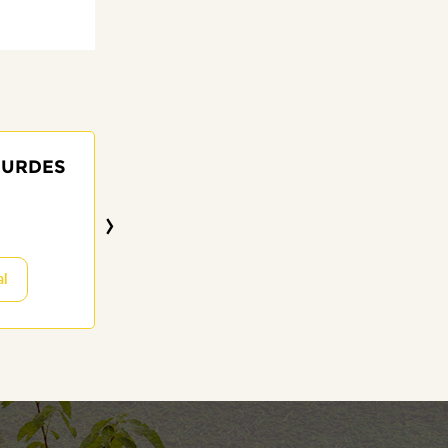
OURDES
MARIA SILVIA 
AUGUST
›
82 anos
21/06/2022
al
Visitar o Memor