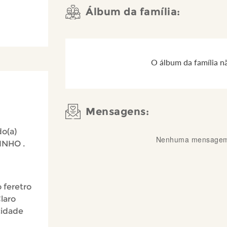
Álbum da família:
O álbum da família n
Mensagens:
do(a)
Nenhuma mensagem 
INHO .
 feretro
laro
cidade