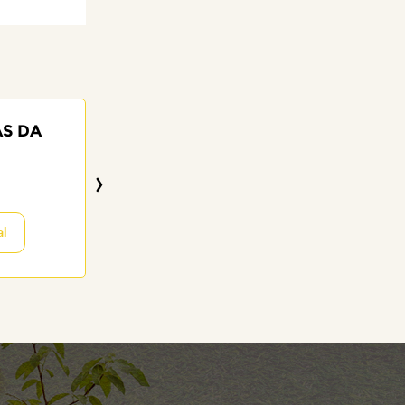
AS DA
JOAQUIM GOM
SILVA
›
83 anos
12/07/2026
al
Visitar o Memor