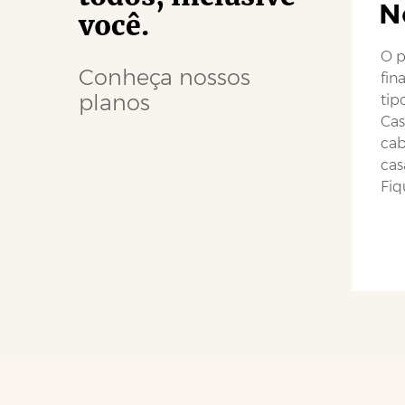
N
você.
O p
Conheça nossos
fin
planos
tip
Cas
cab
cas
Fiq