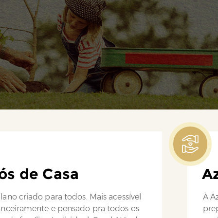
ós de Casa
Az
lano criado para todos. Mais acessível
A Az
anceiramente e pensado pra todos os
pre