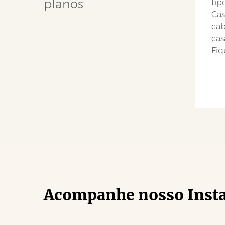
planos
tip
Cas
cab
cas
Fiq
Acompanhe nosso Inst