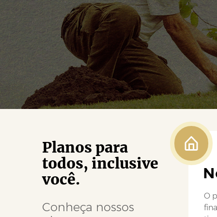
Planos para
todos, inclusive
N
você.
O p
Conheça nossos
fin