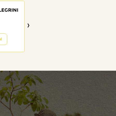
LEGRINI
ORLANDO PHIL
MACHADO JU
›
85 anos
18/10/2025
al
Visitar o Memor