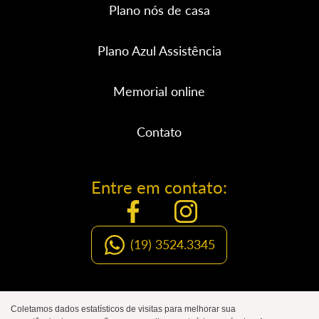
Plano nós de casa
Plano Azul Assistência
Memorial online
Contato
Entre em contato:
(19) 3524.3345
Organização Social de Luto
Coletamos dados estatísticos de visitas para melhorar sua