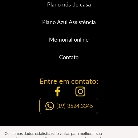
Plano nós de casa
Plano Azul Assistência
Memorial online
Contato
Entre em contato:
(19) 3524.3345
Organização Social de Luto
Coletamos dados estatísticos de visitas para melhorar sua