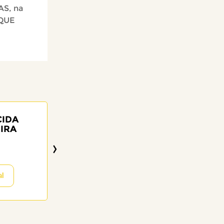
AS, na
RQUE
CIDA
EDILAINE FELIPE
IRA
25 anos
›
19/05/2026
Visitar o Memor
al