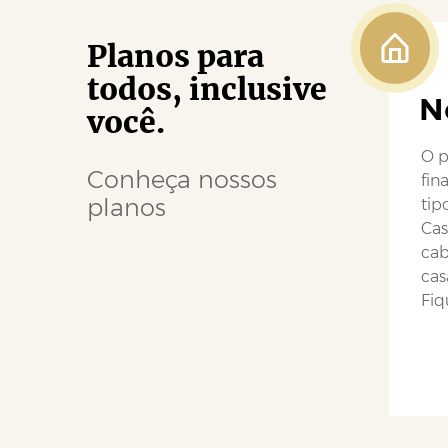
Planos para
todos, inclusive
N
você.
O p
Conheça nossos
fin
planos
tip
Cas
cab
cas
Fiq