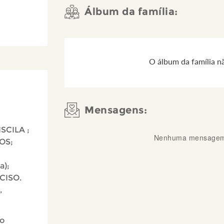
Álbum da família:
O álbum da família n
Mensagens:
ISCILA ;
Nenhuma mensagem 
OS;
a);
CISO.
,
 o