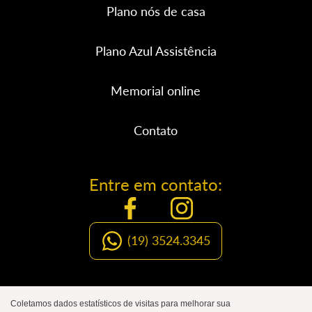
Plano nós de casa
Plano Azul Assistência
Memorial online
Contato
Entre em contato:
(19) 3524.3345
Organização Social de Luto
Coletamos dados estatísticos de visitas para melhorar sua