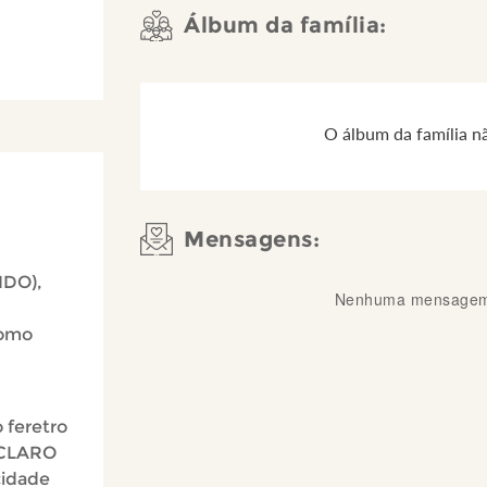
Álbum da família:
O álbum da família n
Mensagens:
IDO),
Nenhuma mensagem 
como
 feretro
 CLARO
cidade