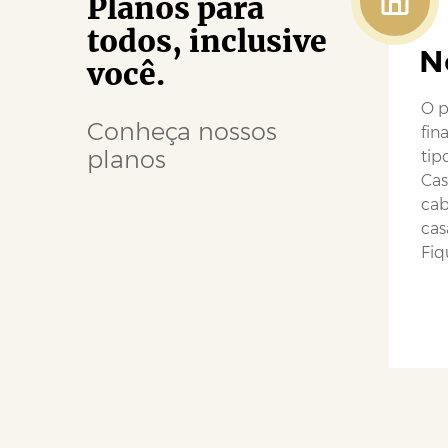
Planos para
todos, inclusive
N
você.
O p
Conheça nossos
fin
planos
tip
Cas
cab
cas
Fiq