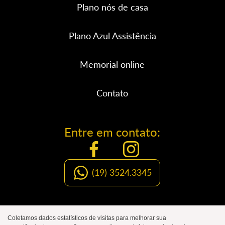
Plano nós de casa
Plano Azul Assistência
Memorial online
Contato
Entre em contato:
(19) 3524.3345
Organização Social de Luto
Coletamos dados estatísticos de visitas para melhorar sua