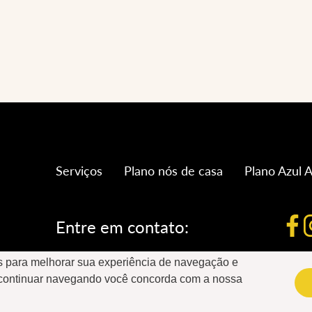
Serviços
Plano nós de casa
Plano Azul A
Entre em contato:
as para melhorar sua experiência de navegação e
João de Campos © 2019
 continuar navegando você concorda com a nossa
Design e desenvolvimento por:
Postali