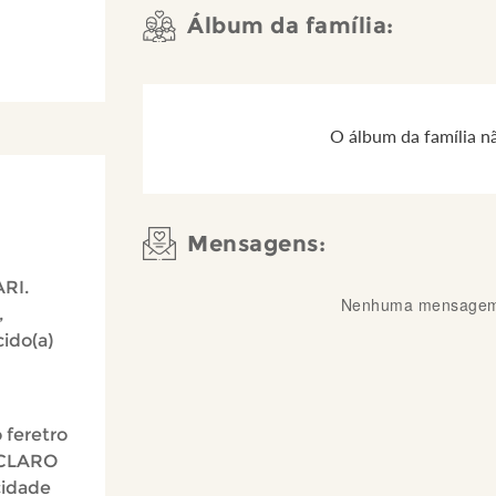
Álbum da família:
O álbum da família n
Mensagens:
RI.
Nenhuma mensagem 
,
cido(a)
 feretro
 CLARO
cidade