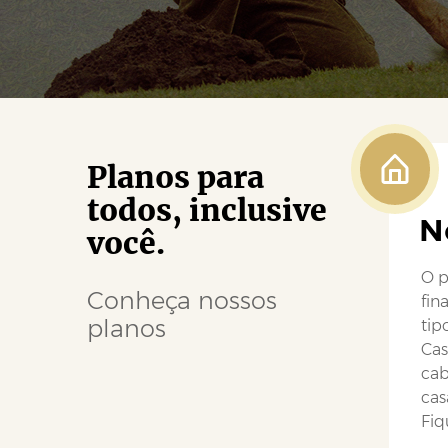
Planos para
todos, inclusive
N
você.
O p
Conheça nossos
fin
planos
tip
Cas
cab
cas
Fiq