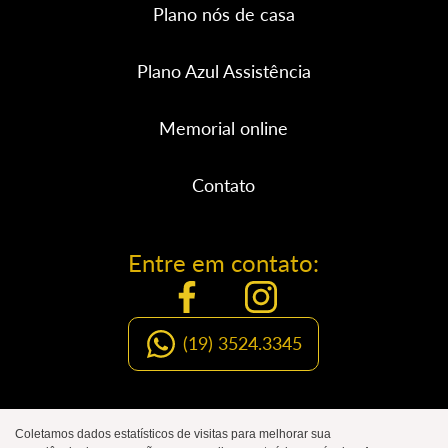
Plano nós de casa
Plano Azul Assistência
Memorial online
Contato
Entre em contato:
(19) 3524.3345
Organização Social de Luto
Coletamos dados estatísticos de visitas para melhorar sua