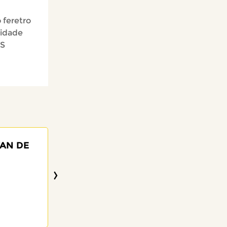
 feretro
cidade
AS
VAN DE
ALZIRA FERNAND
97 anos
›
28/01/2026
Visitar o Memorial