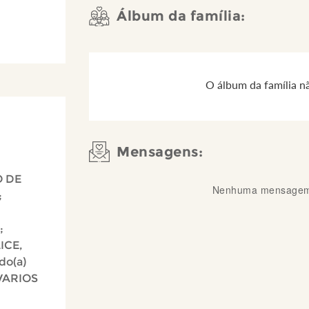
Álbum da família:
O álbum da família n
Mensagens:
O DE
Nenhuma mensagem 
;
;
LICE,
do(a)
 VARIOS