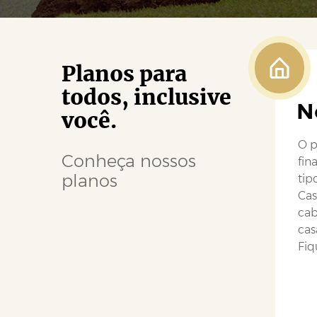
Planos para
todos, inclusive
N
você.
O p
Conheça nossos
fin
planos
tip
Cas
cab
cas
Fiq