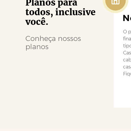
Planos para
todos, inclusive
N
você.
O p
Conheça nossos
fin
planos
tip
Cas
cab
cas
Fiq