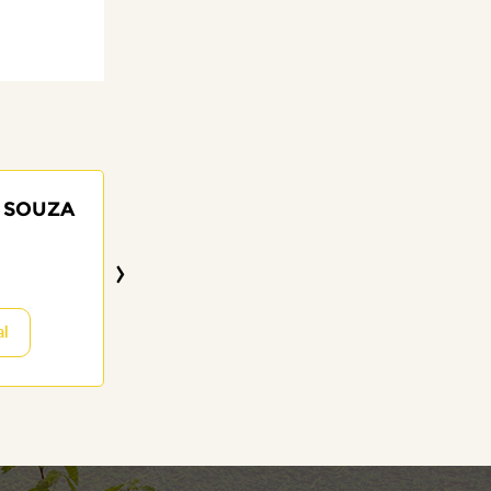
 SOUZA
MIGUEL FRAN
CRUZ
›
2 anos
14/08/2025
al
Visitar o Memor