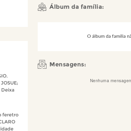
Álbum da família:
O álbum da família n
Mensagens:
IO.
Nenhuma mensagem 
m JOSUE;
 Deixa
 feretro
 CLARO
cidade