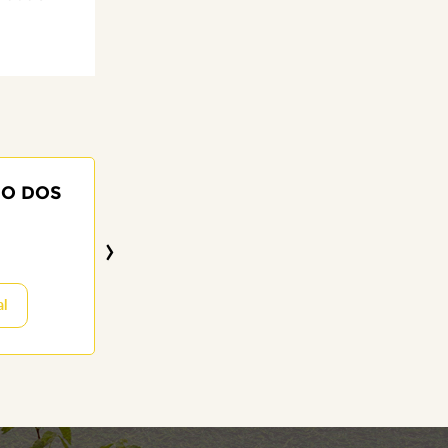
NO DOS
LILIAN CRISTINA
DOS SANT
›
45 anos
23/07/2026
al
Visitar o Memor