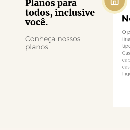
Planos para
todos, inclusive
N
você.
O p
Conheça nossos
fin
planos
tip
Cas
cab
cas
Fiq