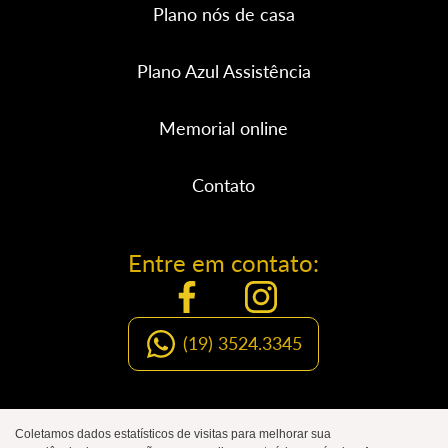
Plano nós de casa
Plano Azul Assistência
Memorial online
Contato
Entre em contato:
(19) 3524.3345
Organização Social de Luto
Coletamos dados estatísticos de visitas para melhorar sua