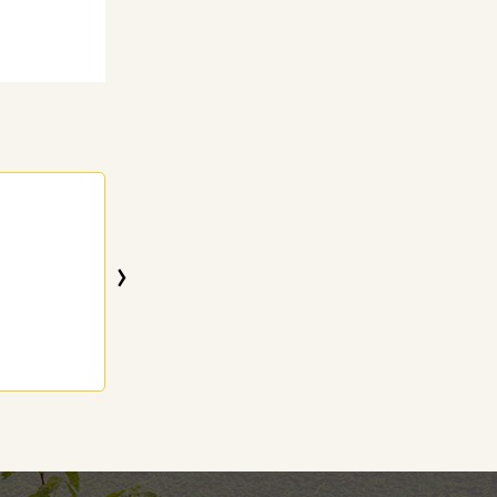
ANTONIO MESQU
88 anos
›
22/04/2017
Visitar o Memorial