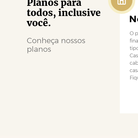
Planos para
todos, inclusive
N
você.
O p
Conheça nossos
fin
planos
tip
Cas
cab
cas
Fiq