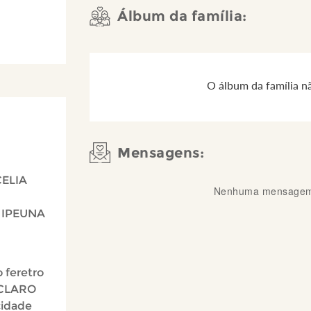
Álbum da família:
O álbum da família n
Mensagens:
CELIA
Nenhuma mensagem 
 IPEUNA
 feretro
 CLARO
cidade