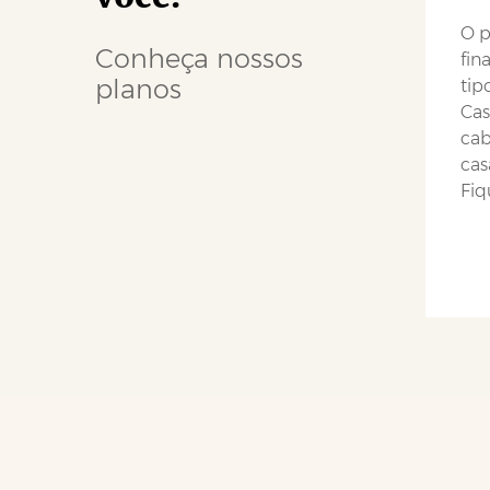
O p
Conheça nossos
fin
planos
tip
Cas
cab
cas
Fiq