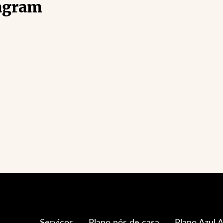
agram
Serviços
Plano nós de casa
Plano Azul A