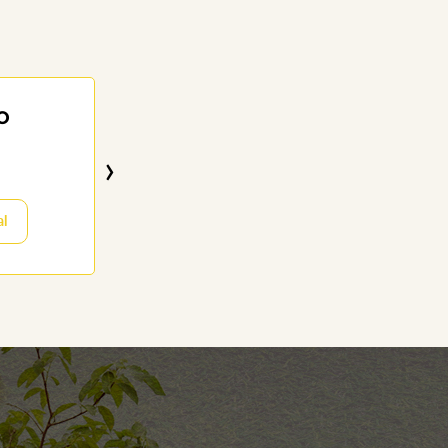
O
NATI MOR
0 dias
›
11/02/1993
al
Visitar o Memor