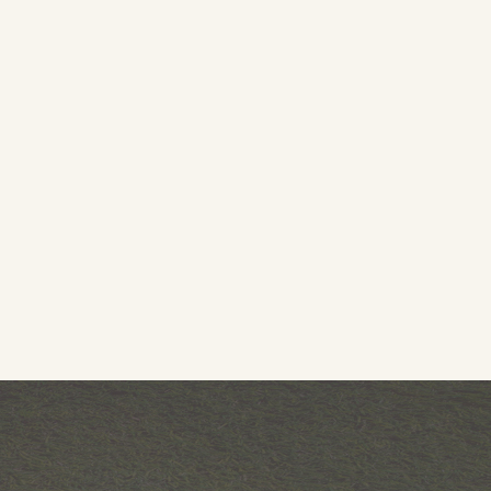
TO
ial