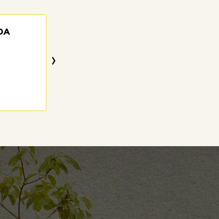
DA
JOAQUIM GOMES
SILVA
›
83 anos
12/07/2026
Visitar o Memorial