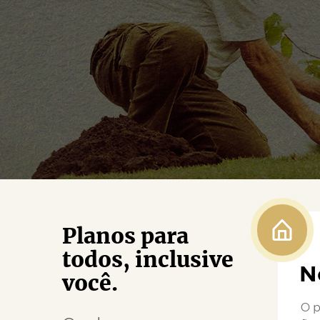
Planos para
todos, inclusive
N
você.
O p