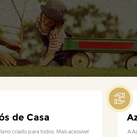
ós de Casa
Az
lano criado para todos. Mais acessível
A Az