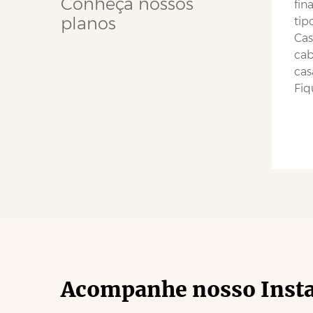
Conheça nossos
fin
planos
tip
Cas
cab
cas
Fiq
Acompanhe nosso Inst