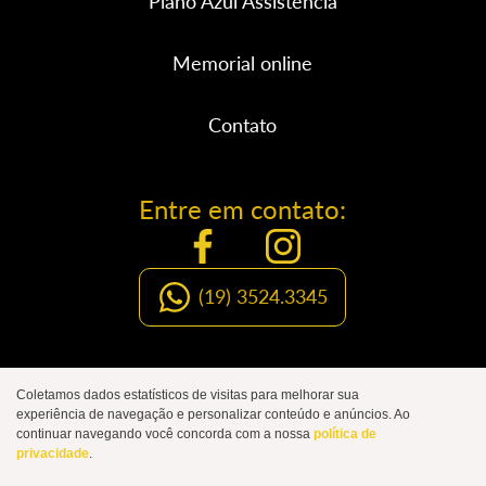
Plano Azul Assistência
Memorial online
Contato
Entre em contato:
(19) 3524.3345
Organização Social de Luto
Coletamos dados estatísticos de visitas para melhorar sua
experiência de navegação e personalizar conteúdo e anúncios. Ao
JOÃO DE CAMPOS
continuar navegando você concorda com a nossa
política de
privacidade
.