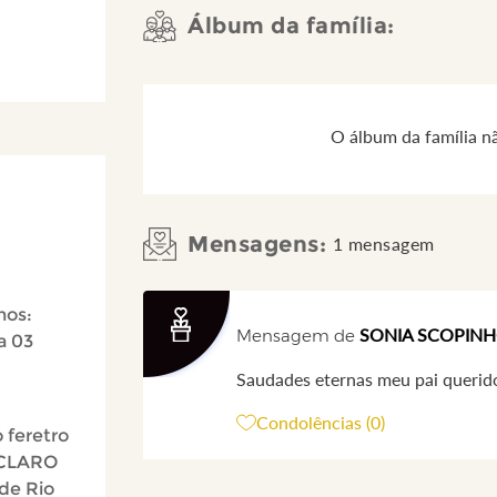
Álbum da família:
O álbum da família n
Mensagens:
1 mensagem
hos:
SONIA SCOPIN
Mensagem de
a 03
Saudades eternas meu pai querid
Condolências (0)
 feretro
 CLARO
de Rio