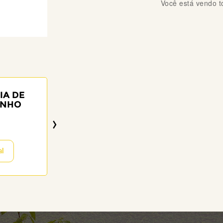
Você está vendo 
IA DE
ANTONIO CA
INHO
SCOPINH
›
64 anos
12/09/2022
al
Visitar o Memor