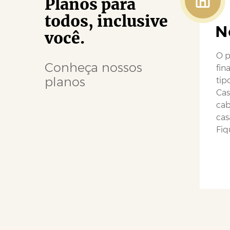
Planos para
todos, inclusive
N
você.
O p
Conheça nossos
fin
planos
tip
Cas
cab
cas
Fiq