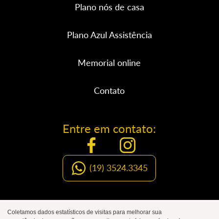
Plano nós de casa
Plano Azul Assistência
Memorial online
Contato
Entre em contato:
(19) 3524.3345
Organização Social de Luto
Coletamos dados estatísticos de visitas para melhorar sua