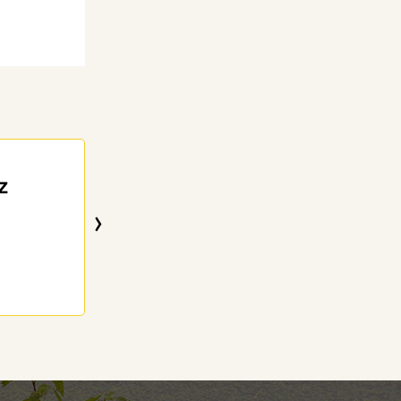
SANTA SIMONETT
Z
CORTEZ
›
85 anos
11/04/2024
Visitar o Memorial