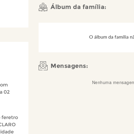
Álbum da família:
O álbum da família n
Mensagens:
Nenhuma mensagem 
 com
a 02
 feretro
 CLARO
cidade