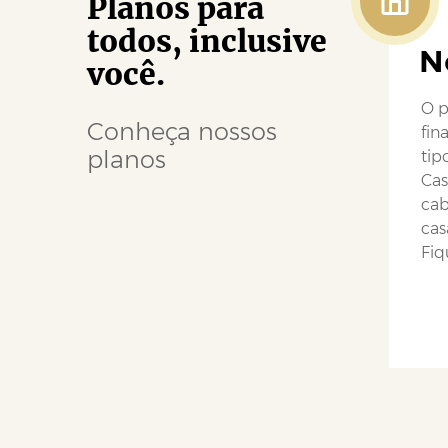
Planos para
todos, inclusive
N
você.
O p
Conheça nossos
fin
planos
tip
Cas
cab
cas
Fiq