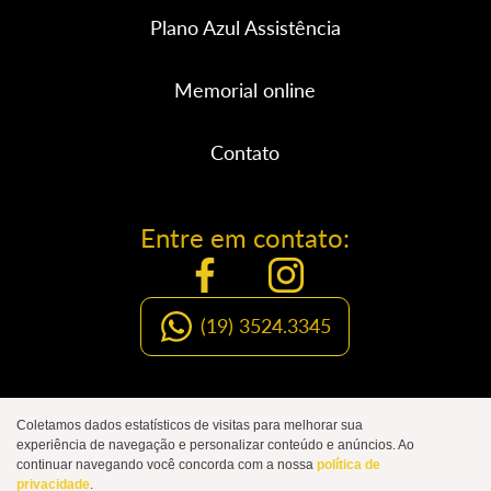
Plano Azul Assistência
Memorial online
Contato
Entre em contato:
(19) 3524.3345
Organização Social de Luto
Coletamos dados estatísticos de visitas para melhorar sua
experiência de navegação e personalizar conteúdo e anúncios. Ao
JOÃO DE CAMPOS
continuar navegando você concorda com a nossa
política de
privacidade
.