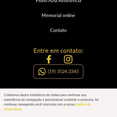
Plano Azul Assistência
Memorial online
Contato
Entre em contato:
(19) 3524.3345
Organização Social de Luto
Coletamos dados estatísticos de visitas para melhorar sua
experiência de navegação e personalizar conteúdo e anúncios. Ao
JOÃO DE CAMPOS
continuar navegando você concorda com a nossa
política de
privacidade
.