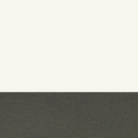
LOURDES BUEN
A AMARAL
PEREIRA DO AM
85 anos
10/03/202
Visitar o Memorial