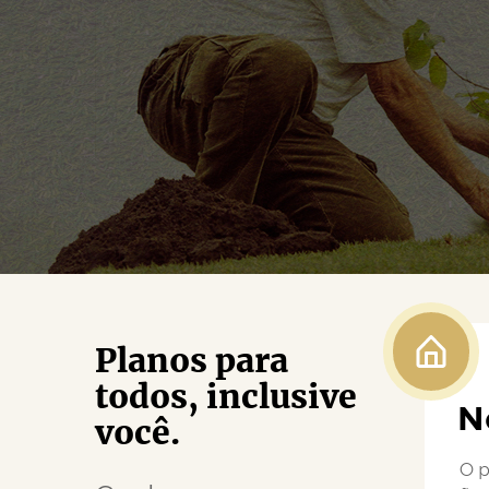
Planos para
todos, inclusive
N
você.
O p