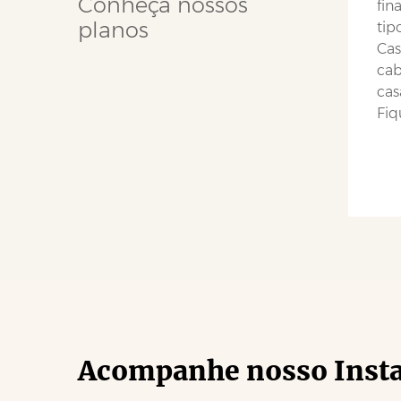
Conheça nossos
fin
planos
tip
Cas
cab
cas
Fiq
Acompanhe nosso Inst