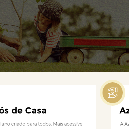
ós de Casa
Az
lano criado para todos. Mais acessível
A Az