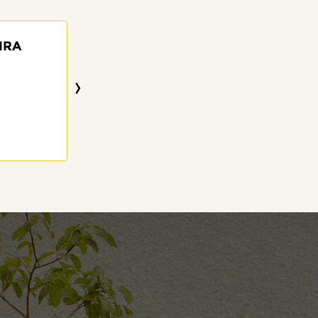
IRA
DIRCEIA BATIST
85 anos
›
18/04/2025
Visitar o Memorial