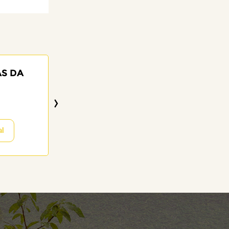
AS DA
JOAQUIM GOM
SILVA
›
83 anos
12/07/2026
al
Visitar o Memor