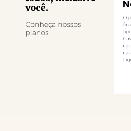
N
você.
O p
Conheça nossos
fin
planos
tip
Cas
cab
cas
Fiq